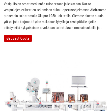
Vesipullojen omat merkinnät tulostetaan ja leikataan. Katso
vesipullojen etikettien tekeminen dubai -opetusohjelmassa Aloitamme
prosessin tulostamalla Oki pro 1050 -laitteella. Olemme alueen suurin
yritys, joka tarjoaa täyden ratkaisun lyhyille ja keskipitkille ajoille
edistyneillä nykyaikaisen arvokkaan tulostuksen ominaisuuksilla ja…
Get Best Quote