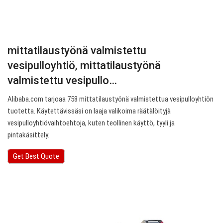
mittatilaustyönä valmistettu
vesipulloyhtiö, mittatilaustyönä
valmistettu vesipullo…
Alibaba.com tarjoaa 758 mittatilaustyönä valmistettua vesipulloyhtiön
tuotetta. Käytettävissäsi on laaja valikoima räätälöityjä
vesipulloyhtiövaihtoehtoja, kuten teollinen käyttö, tyyli ja
pintakäsittely.
Get Best Quote