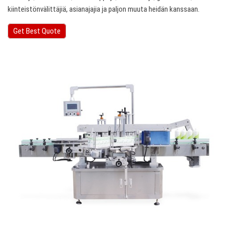
kiinteistönvälittäjiä, asianajajia ja paljon muuta heidän kanssaan.
Get Best Quote