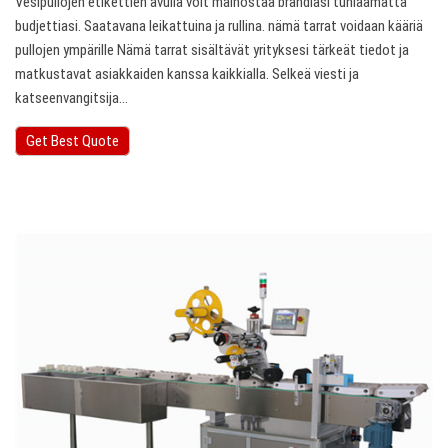
Vesipullojen etikettien avulla voit mainostaa brändiäsi tuhlaamatta
budjettiasi. Saatavana leikattuina ja rullina. nämä tarrat voidaan kääriä
pullojen ympärille Nämä tarrat sisältävät yrityksesi tärkeät tiedot ja
matkustavat asiakkaiden kanssa kaikkialla. Selkeä viesti ja
katseenvangitsija…
Get Best Quote