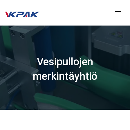
Siirry
sisältöön
Vesipullojen
merkintäyhtiö