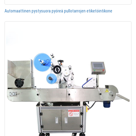
Automaattinen pystysuora pyöreä pullotarrojen etiketöintikone