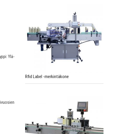
ppi: Ylä-
Rfid Label -merkintäkone
ivuosien
.