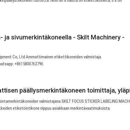
kinpäällystekoneen tuotetta. Noin 86% näistä on etikettikoneita, 6% on
ä- ja sivumerkintäkoneella - Skilt Machinery -
uipment Co, Ltd Ammattimainen etikettikoneiden valmistaja.
atsapp: +8615800762796.
tisen päällysmerkintäkoneen toimittaja, yläp
 pintamerkintäkoneiden valmistajana SKILT FOCUS STICKER LABELING MACHIN
keiden etiketöintikone riippuu asiakkaan merkintävaatimuksista.