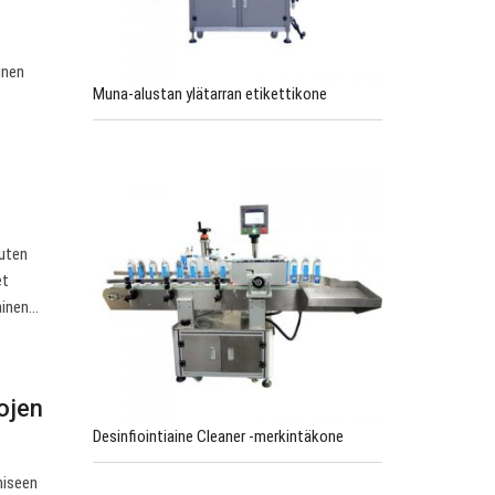
inen
Muna-alustan ylätarran etikettikone
kuten
et
mainen…
lojen
Desinfiointiaine Cleaner -merkintäkone
miseen