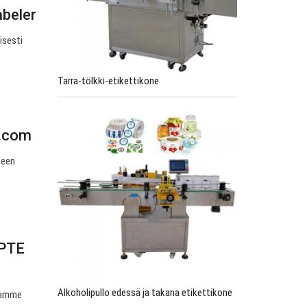
abeler
isesti
Tarra-tölkki-etikettikone
t.com
seen
 PTE
Alkoholipullo edessä ja takana etikettikone
joamme