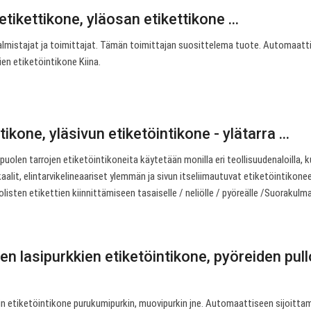
tikettikone, yläosan etikettikone ...
almistajat ja toimittajat. Tämän toimittajan suosittelema tuote. Automaatt
en etiketöintikone Kiina.
ikone, yläsivun etiketöintikone - ylätarra ...
äpuolen tarrojen etiketöintikoneita käytetään monilla eri teollisuudenaloilla, 
alit, elintarvikelineaariset ylemmän ja sivun itseliimautuvat etiketöintikone
uolisten etikettien kiinnittämiseen tasaiselle / neliölle / pyöreälle /Suorakul
n lasipurkkien etiketöintikone, pyöreiden pul
n etiketöintikone purukumipurkin, muovipurkin jne. Automaattiseen sijoitta