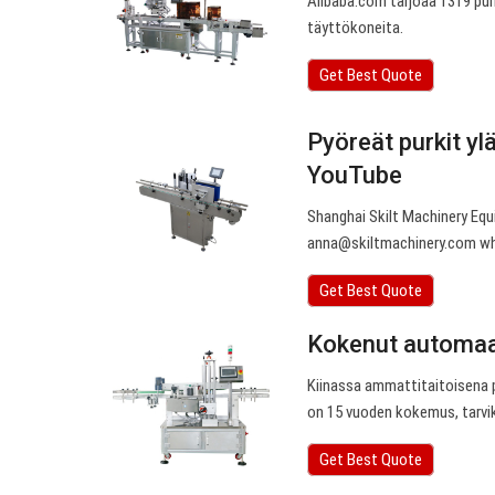
Alibaba.com tarjoaa 1319 pur
täyttökoneita.
Get Best Quote
Pyöreät purkit yl
YouTube
Shanghai Skilt Machinery Eq
anna@skiltmachinery.com
wh
Get Best Quote
Kokenut automaat
Kiinassa ammattitaitoisena
on 15 vuoden kokemus, tarvik
Get Best Quote