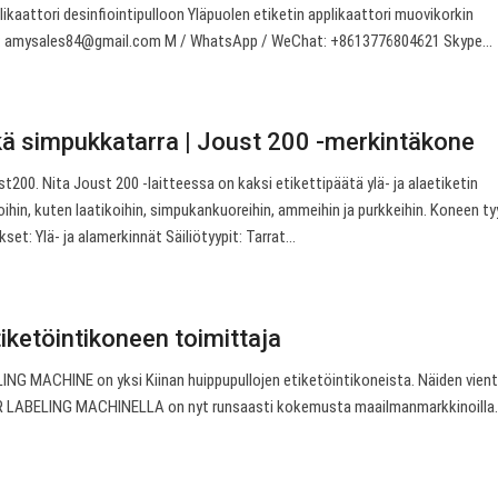
likaattori desinfiointipulloon Yläpuolen etiketin applikaattori muovikorkin
:
amysales84@gmail.com
M / WhatsApp / WeChat: +8613776804621 Skype…
ekä simpukkatarra | Joust 200 -merkintäkone
t200. Nita Joust 200 -laitteessa on kaksi etikettipäätä ylä- ja alaetiketin
ioihin, kuten laatikoihin, simpukankuoreihin, ammeihin ja purkkeihin. Koneen tyy
kset: Ylä- ja alamerkinnät Säiliötyypit: Tarrat…
iketöintikoneen toimittaja
G MACHINE on yksi Kiinan huippupullojen etiketöintikoneista. Näiden vient
 LABELING MACHINELLA on nyt runsaasti kokemusta maailmanmarkkinoilla