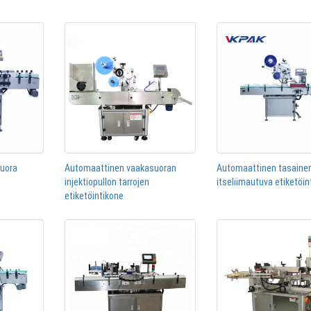
suora
Automaattinen vaakasuoran
Automaattinen tasainen
injektiopullon tarrojen
itseliimautuva etiketöin
etiketöintikone