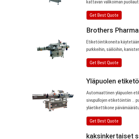
kattavan valikoiman puoliauto
Get Best Quote
Brothers Pharmam
Etiketöintikoneita käytetään e
purkkeihin, säiliöihin, kanist
Get Best Quote
Yläpuolen etiketö
Automaattinen yläpuolen etik
sivupullojen etiketöintiin .
yläetikettikone päivämäärätu
Get Best Quote
kaksinkertaiset s