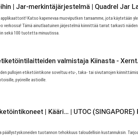
hin | Jar-merkintäjärjestelmä | Quadrel Jar L
 applikaattorit! Katso kapenevaa muoviputken tarraamme, jota käytetään yle
o verkossa! Tämä ainutlaatuinen järjestelmä kiinnittää tarrat tarkasti näiden
siin sekä 100 tuotetta minuutissa.
iketöintilaitteiden valmistaja Kiinasta - Xern
iden pullojen etiketöintikone soveltuu etu-, taka- tai sivutarrojen kiinnittämi
toisille, pyöreille astioille.
ketöintikoneet | Kääri… | UTOC (SINGAPORE)
 ja päällystyskoneiden tuotannon tehokkuus taloudellisin kustannuksin. Tar