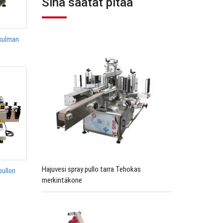
Sinä saatat pitää
okulman
Hajuvesi spray pullo tarra Tehokas
pullon
merkintäkone