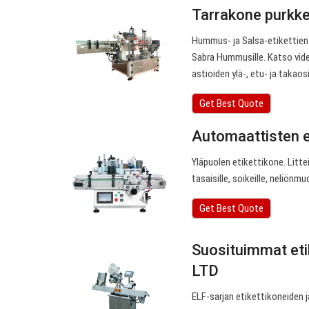
Tarrakone purkkei
Hummus- ja Salsa-etikettien
Sabra Hummusille. Katso vide
astioiden ylä-, etu- ja takao
Get Best Quote
Automaattisten et
Yläpuolen etikettikone. Litte
tasaisille, soikeille, neliönmuo
Get Best Quote
Suosituimmat eti
LTD
ELF-sarjan etikettikoneiden