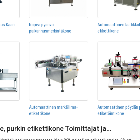
us Kääri
Nopea pyörivä
Automaattinen laatikk
paikannusmerkintäkone
etikettikone
Automaattinen märkäliima-
Automaattinen pöydän 
etikettikone
etiketöintikone
e, purkin etikettikone Toimittajat ja…