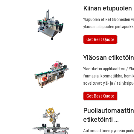
Kiinan etupuolen e
Yläpuolen etikettikoneiden v
yläosan alapuolen pintapurkki
Get Best Quote
Yläosan etiketöint
Yläetiketin applikaattori / Yl
farmasia, kosmetiikka, kemika
soveltuvat ylä- ja / tai yksip
Get Best Quote
Puoliautomaattine
etiketöinti ...
Automaattinen pyöreän purki