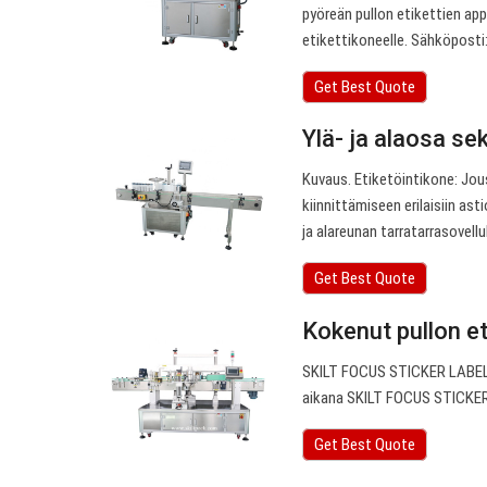
pyöreän pullon etikettien app
etikettikoneelle. Sähköposti
Get Best Quote
Ylä- ja alaosa s
Kuvaus. Etiketöintikone: Jous
kiinnittämiseen erilaisiin ast
ja alareunan tarratarrasovellu
Get Best Quote
Kokenut pullon et
SKILT FOCUS STICKER LABELIN
aikana SKILT FOCUS STICKER
Get Best Quote