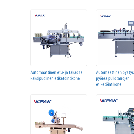
Automaattinen etu- ja takaosa
Automaattinen pysty
kaksipuolinen etiketöintikone
pyöreä pullotarrojen
etiketöintikone