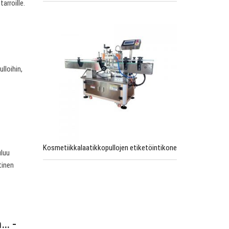
arroille.
ulloihin,
Kosmetiikkalaatikkopullojen etiketöintikone
uluu
tinen
n… -