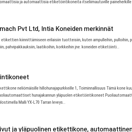
maattisia ja automaattisia etiketöintikoneita itseliimautuville paineherkille t
ach Pvt Ltd, Intia Koneiden merkinnät
tikettien kiinnittämiseen erilaisiin tuotteisiin, kuten ampulleihin, pulloihin, p
eriin, pahvipakkauksiin, laatikoihin, korkkeihin jne. koneiden etiketöinti…
intikoneet
ettikone neliömäisille hillohunajapurkkeille 1, Toiminnallisuus Tämä kone ku
.. puoliautomaattiset hunajakannun yläpuolen etiketöintikoneet Puoliautomaat
lostimella Malli YX-L70 Tarran leveys…
ivut ja yläpuolinen etikettikone, automaattine