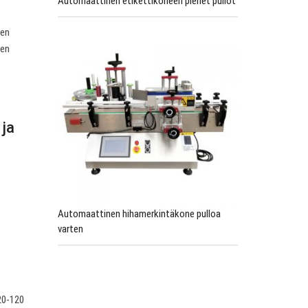
Automaattinen etikettikoneen pienet pullot
nen
nen
 ja
.
Automaattinen hihamerkintäkone pulloa
varten
Φ20-120