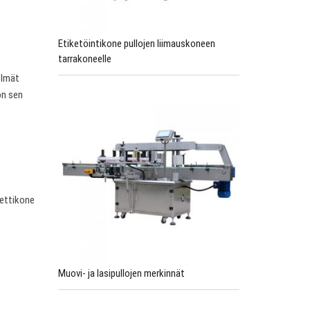
Etiketöintikone pullojen liimauskoneen
tarrakoneelle
elmät
on sen
kettikone
Muovi- ja lasipullojen merkinnät