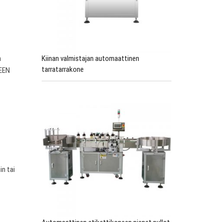
n
Kiinan valmistajan automaattinen
tarratarrakone
EEN
in tai