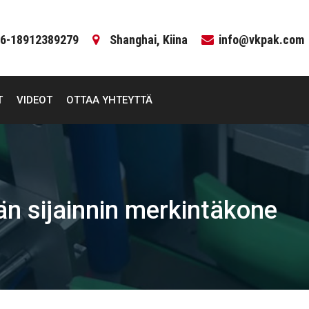
6-18912389279
Shanghai, Kiina
info@vkpak.com
T
VIDEOT
OTTAA YHTEYTTÄ
än sijainnin merkintäkone