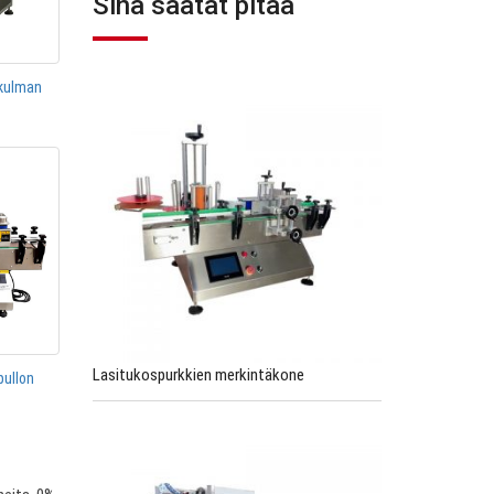
Sinä saatat pitää
okulman
Lasitukospurkkien merkintäkone
pullon