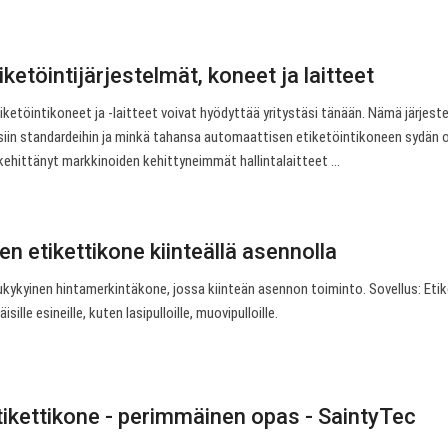
ketöintijärjestelmät, koneet ja laitteet
iketöintikoneet ja -laitteet voivat hyödyttää yritystäsi tänään. Nämä järjest
laisiin standardeihin ja minkä tahansa automaattisen etiketöintikoneen sydän 
kehittänyt markkinoiden kehittyneimmät hallintalaitteet ...
 etikettikone kiinteällä asennolla
ukykyinen hintamerkintäkone, jossa kiinteän asennon toiminto. Sovellus: Eti
isille esineille, kuten lasipulloille, muovipulloille.
ikettikone - perimmäinen opas - SaintyTec