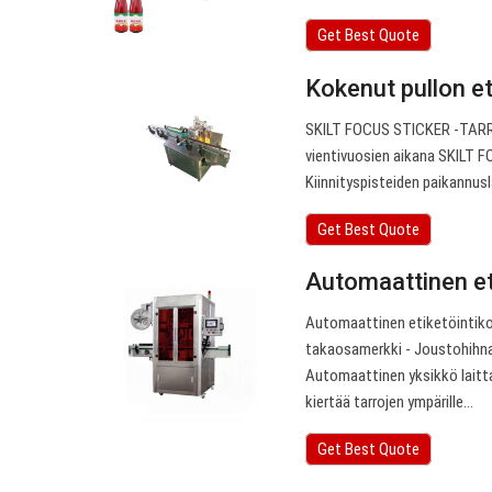
Get Best Quote
Kokenut pullon et
SKILT FOCUS STICKER -TARRAK
vientivuosien aikana SKI
Kiinnityspisteiden paikannusl
Get Best Quote
Automaattinen et
Automaattinen etiketöintikone
takaosamerkki - Joustohihnan
Automaattinen yksikkö laittaa
kiertää tarrojen ympärille…
Get Best Quote