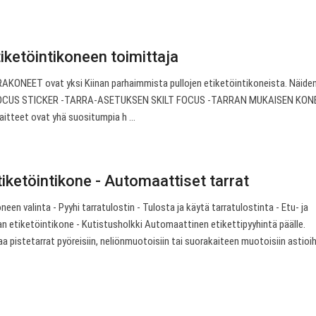
iketöintikoneen toimittaja
ONEET ovat yksi Kiinan parhaimmista pullojen etiketöintikoneista. Näide
LT FOCUS STICKER -TARRA-ASETUKSEN SKILT FOCUS -TARRAN MUKAISEN KON
aitteet ovat yhä suositumpia h ...
iketöintikone - Automaattiset tarrat
en valinta - Pyyhi tarratulostin - Tulosta ja käytä tarratulostinta - Etu- ja
 etiketöintikone - Kutistusholkki Automaattinen etikettipyyhintä päälle.
 pistetarrat pyöreisiin, neliönmuotoisiin tai suorakaiteen muotoisiin astioih