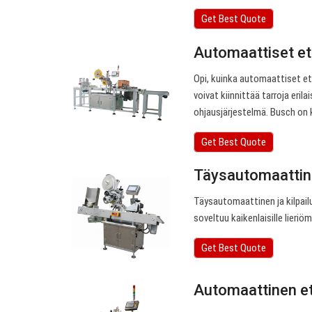
Get Best Quote
Automaattiset eti
Opi, kuinka automaattiset et
voivat kiinnittää tarroja eri
ohjausjärjestelmä. Busch on 
Get Best Quote
Täysautomaattinen
Täysautomaattinen ja kilpail
soveltuu kaikenlaisille lieriömä
Get Best Quote
Automaattinen et