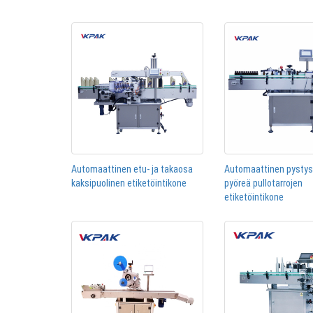
Automaattinen etu- ja takaosa
Automaattinen pysty
kaksipuolinen etiketöintikone
pyöreä pullotarrojen
etiketöintikone