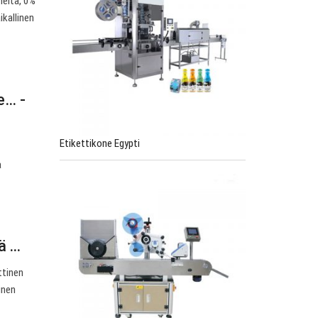
neita, 0%
ikallinen
e… -
Etikettikone Egypti
a
 ...
ttinen
inen