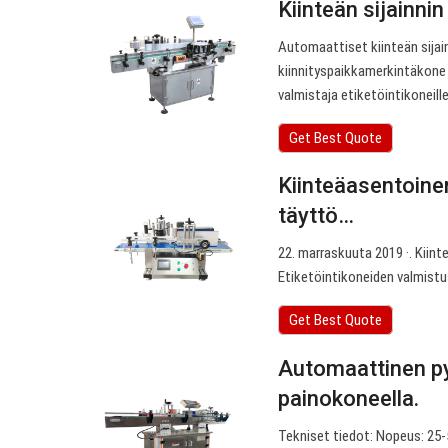
Kiinteän sijainni
Automaattiset kiinteän sijai
kiinnityspaikkamerkintäkone
valmistaja etiketöintikoneill
Get Best Quote
Kiinteäasentoinen
täyttö…
22. marraskuuta 2019 ·. Kiinte
Etiketöintikoneiden valmistus
Get Best Quote
Automaattinen py
painokoneella.
Tekniset tiedot: Nopeus: 25-5