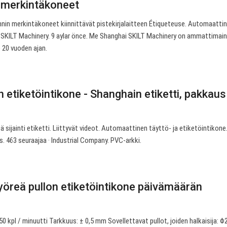
n merkintäkoneet
nnin merkintäkoneet kiinnittävät pistekirjalaitteen Étiqueteuse. Automaatti
 SKILT Machinery. 9 aylar önce. Me Shanghai SKILT Machinery on ammattimai
e 20 vuoden ajan.
 etiketöintikone - Shanghain etiketti, pakkaus
ä sijainti etiketti. Liittyvät videot. Automaattinen täyttö- ja etiketöintikone
. 463 seuraajaa · Industrial Company. PVC-arkki.
öreä pullon etiketöintikone päivämäärän
0 kpl / minuutti Tarkkuus: ± 0,5 mm Sovellettavat pullot, joiden halkaisija: 