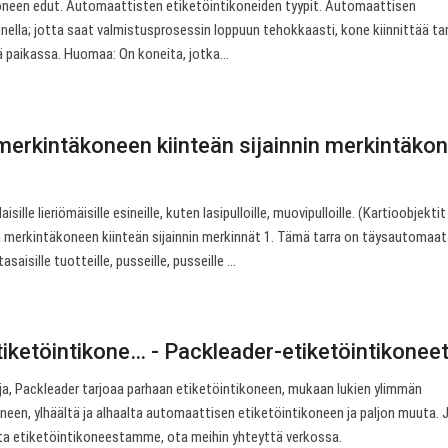
neen edut. Automaattisten etiketöintikoneiden tyypit. Automaattisen
nella; jotta saat valmistusprosessin loppuun tehokkaasti, kone kiinnittää ta
ä paikassa. Huomaa: On koneita, jotka…
 merkintäkoneen kiinteän sijainnin merkintäko
sille lieriömäisille esineille, kuten lasipulloille, muovipulloille. (Kartioobjekti
 merkintäkoneen kiinteän sijainnin merkinnät 1. Tämä tarra on täysautomaat
saisille tuotteille, pusseille, pusseille ...
iketöintikone… - Packleader-etiketöintikonee
ja, Packleader tarjoaa parhaan etiketöintikoneen, mukaan lukien ylimmän
een, ylhäältä ja alhaalta automaattisen etiketöintikoneen ja paljon muuta. 
a etiketöintikoneestamme, ota meihin yhteyttä verkossa.