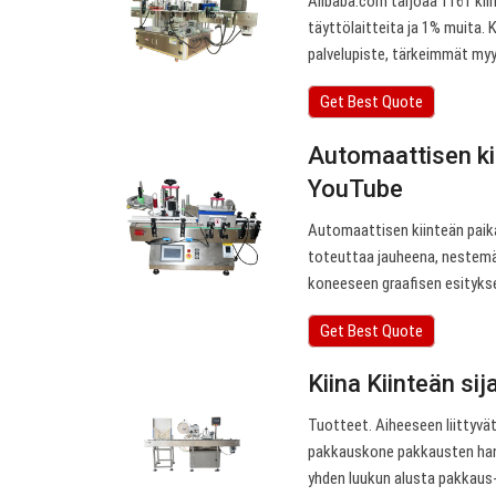
Alibaba.com tarjoaa 1161 kii
täyttölaitteita ja 1% muita. 
palvelupiste, tärkeimmät myyn
Get Best Quote
Automaattisen ki
YouTube
Automaattisen kiinteän paik
toteuttaa jauheena, nestemäis
koneeseen graafisen esityks
Get Best Quote
Kiina Kiinteän sij
Tuotteet. Aiheeseen liittyvä
pakkauskone pakkausten hank
yhden luukun alusta pakkaus- ja