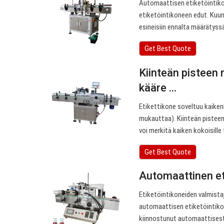
Automaattisen etiketöintiko
etiketöintikoneen edut. Kuun
esineisiin ennalta määrätyss
Get Best Quote
Kiinteän pisteen
kääre ...
Etikettikone soveltuu kaikenlai
mukauttaa). Kiinteän pisteen
voi merkitä kaiken kokoisille ta
Get Best Quote
Automaattinen et
Etiketöintikoneiden valmista
automaattisen etiketöintikon
kiinnostunut automaattisest