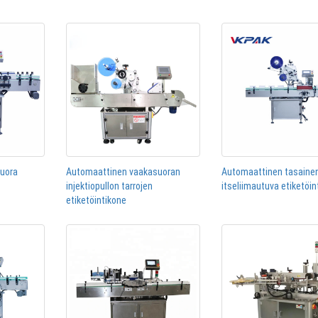
suora
Automaattinen vaakasuoran
Automaattinen tasainen
injektiopullon tarrojen
itseliimautuva etiketöin
etiketöintikone