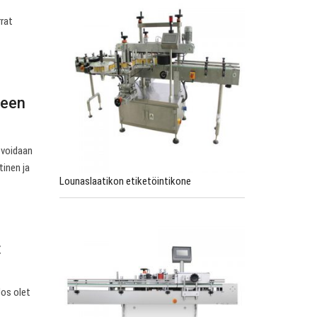
rrat
neen
t voidaan
tinen ja
Lounaslaatikon etiketöintikone
t
Jos olet