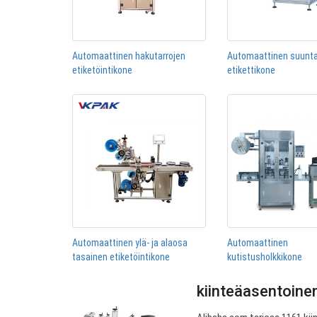
Automaattinen hakutarrojen
Automaattinen suunta
etiketöintikone
etikettikone
Automaattinen ylä- ja alaosa
Automaattinen
tasainen etiketöintikone
kutistusholkkikone
kiinteäasentoinen