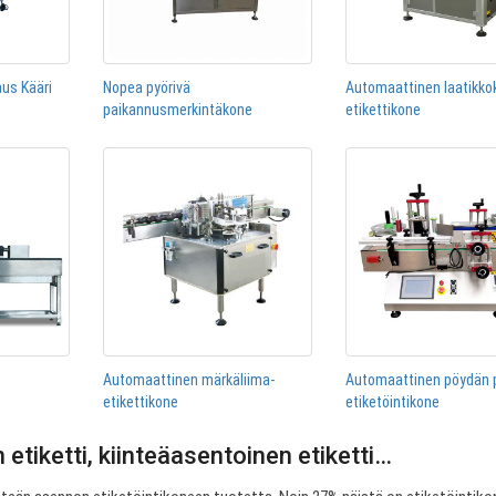
us Kääri
Nopea pyörivä
Automaattinen laatikk
paikannusmerkintäkone
etikettikone
Automaattinen märkäliima-
Automaattinen pöydän 
etikettikone
etiketöintikone
 etiketti, kiinteäasentoinen etiketti…