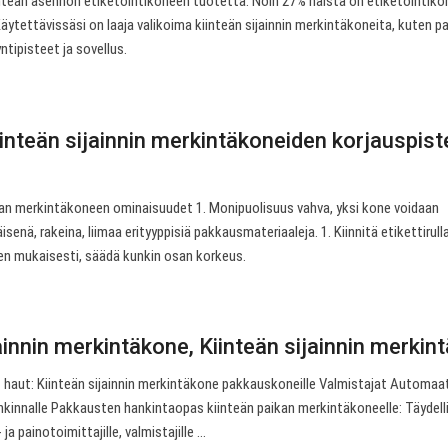
nteän asennon etiketöintikoneen tuotetta. Noin 27% näistä on etiketöintiko
Käytettävissäsi on laaja valikoima kiinteän sijainnin merkintäkoneita, kuten pa
tipisteet ja sovellus.
inteän sijainnin merkintäkoneiden korjauspist
an merkintäkoneen ominaisuudet 1. Monipuolisuus vahva, yksi kone voidaan
enä, rakeina, liimaa erityyppisiä pakkausmateriaaleja. 1. Kiinnitä etikettirull
en mukaisesti, säädä kunkin osan korkeus.
ainnin merkintäkone, Kiinteän sijainnin merkintä
t haut: Kiinteän sijainnin merkintäkone pakkauskoneille Valmistajat Automaa
innalle Pakkausten hankintaopas kiinteän paikan merkintäkoneelle: Täydell
 painotoimittajille, valmistajille ...